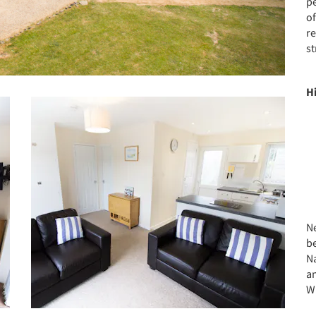
pe
of
re
st
H
Ne
b
N
an
W