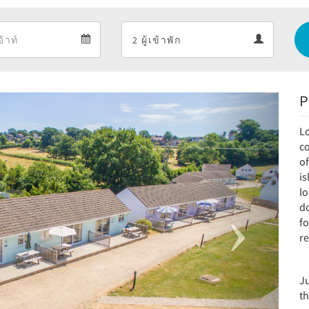
Departure
Guests
Departure
Guests
calendar
calendar
P
Next
Lo
c
of
i
l
do
fo
re
J
th