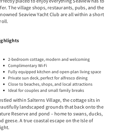
rfectly placed to enjoy everything Seaview has to
fer. The village shops, restaurants, pubs, and the
nowned Seaview Yacht Club are all within a short
roll.
ighlights
2-bedroom cottage, modern and welcoming
Complimentary Wi-Fi
Fully equipped kitchen and open-plan living space
Private sun deck, perfect for alfresco dining
Close to beaches, shops, and local attractions
Ideal for couples and small family breaks
stled within Salterns Village, the cottage sits in
eautifully landscaped grounds that back onto the
ature Reserve and pond – home to swans, ducks,
d geese. A true coastal escape on the Isle of
ight.