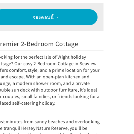
จองตอนนี้
remier 2-Bedroom Cottage
oking for the perfect Isle of Wight holiday
ottage? Our cosy 2-Bedroom Cottage in Seaview
fers comfort, style, and a prime location for your
sland escape. With an open-plan kitchen and
ounge, a modern shower room, and a private
uble sun deck with outdoor furniture, it’s ideal
r couples, small families, or friends looking for a
laxed self-catering holiday.
ust minutes from sandy beaches and overlooking
e tranquil Hersey Nature Reserve, you’ll be